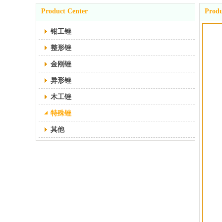
Product Center
Produ
钳工锉
整形锉
金刚锉
异形锉
木工锉
特殊锉
其他