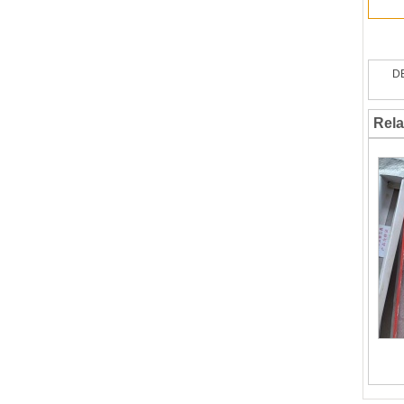
D
Rela