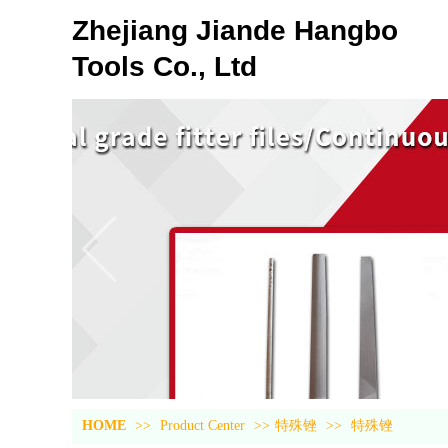
Zhejiang Jiande Hangbo
Tools Co., Ltd
HOME
>>
Product Center
>>
特殊锉
>>
特殊锉