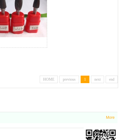
HOME
previous
1
next
end
More