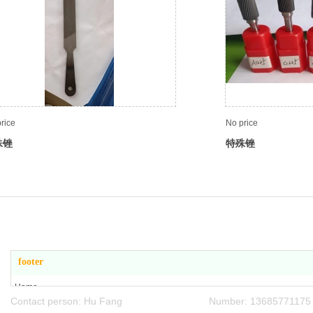
rice
No price
殊锉
特殊锉
footer
Home
Contact person: Hu Fang Number: 13685771175
About Us