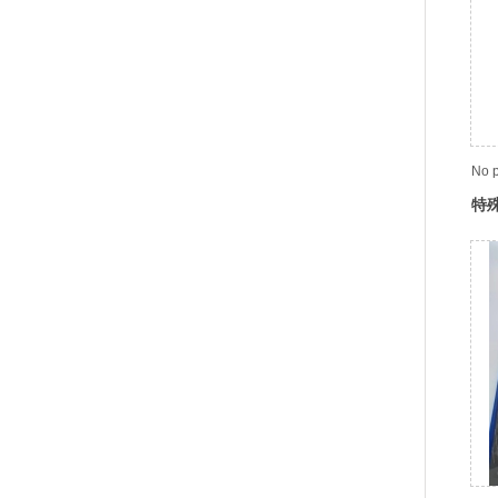
No p
特