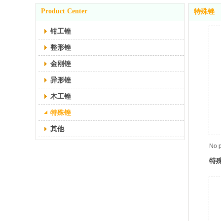
Product Center
特殊锉
钳工锉
整形锉
金刚锉
异形锉
木工锉
特殊锉
其他
No p
特